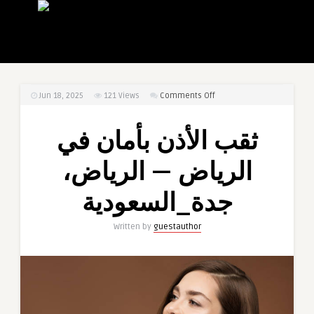
on
Jun 18, 2025
121
Views
Comments Off
ثقب
الأذن
ثقب الأذن بأمان في
بأمان
في
الرياض — الرياض،
الرياض
—
جدة_السعودية
الرياض،
جدة_السعودية
Written by
guestauthor