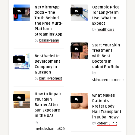
NetMirrorApp
Ozempic Price
2025 – The
for Long-Term
Truth Behind
Use: What to
the Free Multi-
Expect
Platform
by
healthcare
Streaming App
by
bilalawaan6
Start Your Skin
Treatment
Best Website
with Best
Development
Doctors in
Company in
dubai Profhilo
Gurgaon
by
by
kartikwebnest
skincaretreatments
How to Repair
What Makes
Your Skin
Patients
Barrier After
Prefer Body
Sun Exposure
Hair Transplant
in the UAE
in Dubai Now?
by
by
Robert Clinic
meheksharma629