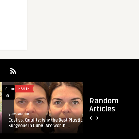
Comments
HEALTH
Comments
HEALTH
on
on
Off
Off
Random
Cost
How
Articles
vs.
Safe
guestauthor
guestauthor
Quality:
Is
Cost vs. Quality: Why the Best Plastic
How Safe Is Breast
Why
Breast
Surgeons in Dubai Are Worth ...
Dubai? Expert Insi
the
Augmentation
Best
in