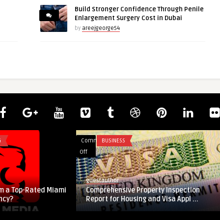
Build Stronger Confidence Through Penile
Enlargement Surgery Cost in Dubai
by
areejgeorge54
Comments
BUSINESS
on
Off
Comprehensive
Property
guestauthor
Inspection
m a Top-Rated Miami
Comprehensive Property Inspection
Report
ncy?
Report for Housing and Visa Appl ...
for
Housing