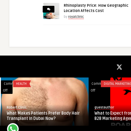
Rhinoplasty Price: How Geographic
Location Affects Cost
by
royalclinic
Comments
HEALTH
Comments
DIGITAL MARKETING
on
on
Off
Off
What
What
Makes
to
Robert Clinic
guestauthor
Patients
Expect
What Makes Patients Prefer Body Hair
What to Expect fro
Prefer
from
Transplant in Dubai Now?
B2B Marketing Age
Body
a
Hair
Top-