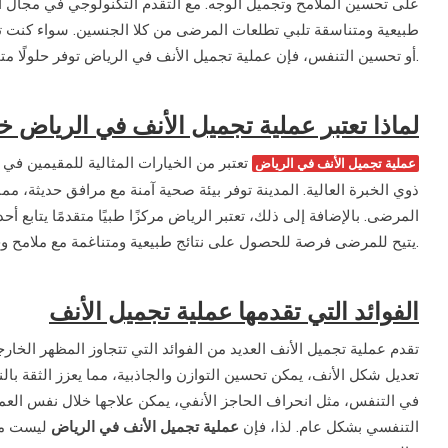
على تحسين الملامح وتجميل الوجه. مع التقدم التكنولوجي في مجال ال
طبيعية ومتناسقة تلبي تطلعات المرضى من كلا الجنسين. سواء كنت ،
أو تحسين التنفس، فإن عملية تجميل الأنف في الرياض توفر حلولًا متميزة تناسب احتياجاتك.
لماذا تعتبر عملية تجميل الأنف في الرياض خيا
تعتبر من الخيارات المثالية للمقيمين في 
عملية تجميل الأنف في الرياض
ذوي الخبرة العالية. المدينة توفر بيئة صحية آمنة مع مرافق حديثة، مم
المرضى. بالإضافة إلى ذلك، تعتبر الرياض مركزًا طبيًا متقدمًا يتابع أ
يتيح للمرضى فرصة للحصول على نتائج طبيعية ومتناغمة مع ملامح وجههم.
الفوائد التي تقدمها عملية تجميل الأنف
تقدم عملية تجميل الأنف العديد من الفوائد التي تتجاوز المظهر الخارج
تعديل شكل الأنف، يمكن تحسين التوازن والجاذبية، مما يعزز الثقة با
في التنفس، مثل انحراف الحاجز الأنفي، يمكن علاجها خلال نفس العم
التنفسي بشكل عام. لذا، فإن
عملية تجميل الأنف في الرياض
ليست مجر