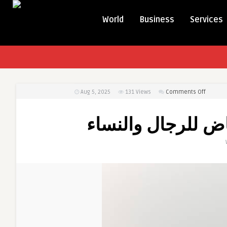
World
Business
Services
on
Aug 5, 2025
131
Views
Comments Off
عملية
تجميل
اض للرجال والنساء
الأنف
في
الرياض
للرجال
والنساء