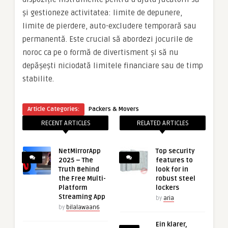
și gestioneze activitatea: limite de depunere,
limite de pierdere, auto-excludere temporară sau
permanentă. Este crucial să abordezi jocurile de
noroc ca pe o formă de divertisment și să nu
depășești niciodată limitele financiare sau de timp
stabilite.
Article Categories:
Packers & Movers
RECENT ARTICLES
RELATED ARTICLES
NetMirrorApp
Top security
2025 – The
features to
Truth Behind
look for in
the Free Multi-
robust steel
Platform
lockers
Streaming App
by
aria
by
bilalawaan6
Ein klarer,