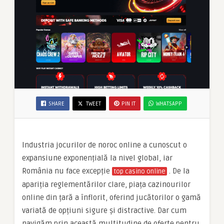
SHARE
TWEET
PIN IT
WHATSAPP
Industria jocurilor de noroc online a cunoscut o
expansiune exponențială la nivel global, iar
România nu face excepție
. De la
top casino online
apariția reglementărilor clare, piața cazinourilor
online din țară a înflorit, oferind jucătorilor o gamă
variată de opțiuni sigure și distractive. Dar cum
navigăm prin această multitudine de oferte pentru