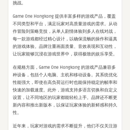
挑战。
Game One Hongkong 提供丰富多样的游戏产品，覆盖
不同类型和平台，满足玩家对高质量游戏的需求。从动
作冒险到策略竞技，从单人剧情体验到多人在线对战，
每一款游戏都经过精心设计，以确保流畅的操作和逼真
的游戏体验。品牌注重画面质量、音效表现和互动性，
让玩家能够沉浸在游戏世界中，获得极致的娱乐享受。
在规格方面，Game One Hongkong 的游戏产品兼容多
种设备，包括个人电脑、主机和移动设备。其系统优化
性能强大，即使在高负荷运行时也能保持稳定的帧率和
快速的加载速度。此外，游戏支持多语言切换和自定义
设置，让不同地区的玩家都能轻松上手。品牌还不断更
新内容和推出新版本，以保证玩家体验的新鲜感和持久
性。
近年来，玩家对游戏的需求不断提升，他们不仅关注游