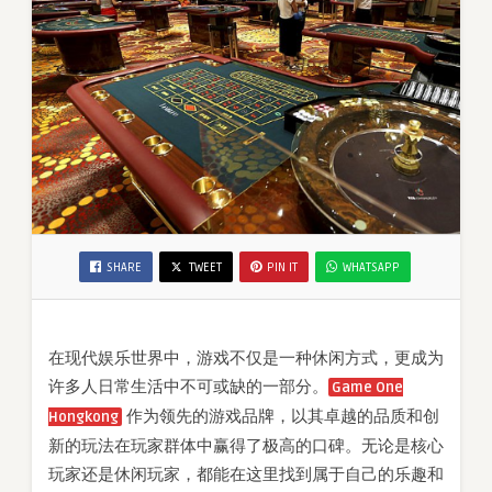
的
顶
级
需
求
SHARE
TWEET
PIN IT
WHATSAPP
在现代娱乐世界中，游戏不仅是一种休闲方式，更成为
许多人日常生活中不可或缺的一部分。
Game One
作为领先的游戏品牌，以其卓越的品质和创
Hongkong
新的玩法在玩家群体中赢得了极高的口碑。无论是核心
玩家还是休闲玩家，都能在这里找到属于自己的乐趣和