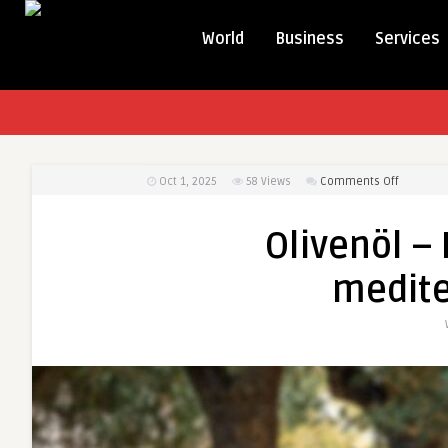
World
Business
Services
on
Oct 1, 2025
58
Views
Comments Off
Olivenöl
–
Olivenöl –
Flüssiges
Gold
medit
der
mediterr
Küche