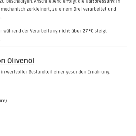
 zu beschädigen. Anschließend erfolgt die
Kaltpressung
in
mechanisch zerkleinert, zu einem Brei verarbeitet und
.
ur während der Verarbeitung
nicht über 27 °C
steigt –
.
on Olivenöl
 ein wertvoller Bestandteil einer gesunden Ernährung.
ure)