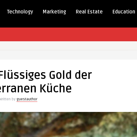
Technology
Marketing
Real Estate
Education
 Flüssiges Gold der
erranen Küche
anen
Written by
guestauthor