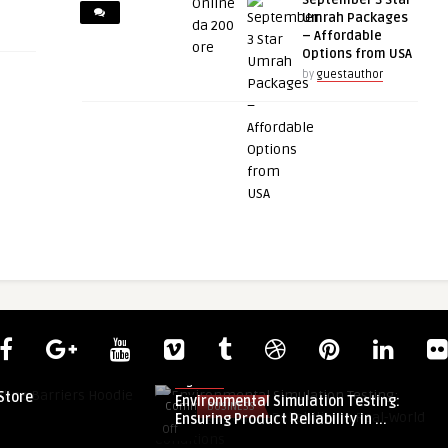
September 3 Star
Umrah Packages
– Affordable
Options from USA
by
guestauthor
nline Barriers
ragem85
Store
Environmental Simulation Testing:
Comments
BUSINESS
Ensuring Product Reliability in ...
on
Off