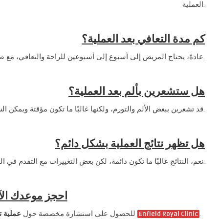
العملية.
كم مدة التعافي بعد العملية؟
عادةً، يحتاج المريض إلى أسبوع إلى أسبوعين للراحة والتعافي، مع ضرورة تجنب الأنشطة الشاقة خلال هذه الفترة.
هل ستشعرين بألم بعد العملية؟
قد تشعرين ببعض الألم والتورم، ولكنها غالبًا ما تكون مؤقتة ويمكن السيطرة عليها بالأدوية الموصوفة.
هل تظهر نتائج العملية بشكل دائم؟
نعم، النتائج غالبًا ما تكون دائمة، لكن بعض التغييرات مع التقدم في العمر أو الحمل قد تؤثر على المظهر.
احجز موعدك الآ
عملية ت
للحصول على استشارة مخصصة حول
، يمكنك حجز موعدك في
.
Enfield Royal Clinic