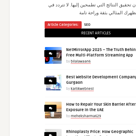
تحقيق النتائج التي تطمحين إليها. لا تتردد في
Article Categories:
SEO
RECENT ARTICLES
NetMirrorApp 2025 – The Truth Behin
Free Multi-Platform Streaming App
by
bilalawaan6
Best Website Development Company
Gurgaon
by
kartikwebnest
How to Repair Your Skin Barrier Afte
Exposure in the UAE
by
meheksharma629
Rhinoplasty Price: How Geographic