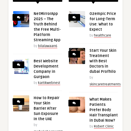
NetMirrorApp
Ozempic Price
2025 – The
for Long-Term
Truth Behind
Use: What to
the Free Multi-
Expect
Platform
by
healthcare
Streaming App
by
bilalawaan6
Start Your Skin
Treatment
Best Website
with Best
Development
Doctors in
Company in
dubai Profhilo
Gurgaon
by
by
kartikwebnest
skincaretreatments
How to Repair
What Makes
Your Skin
Patients
Barrier After
Prefer Body
Sun Exposure
Hair Transplant
in the UAE
in Dubai Now?
by
by
Robert Clinic