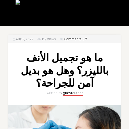
on
Aug 5, 2025
117
Views
Comments Off
ما
هو
ما هو تجميل الأنف
تجميل
الأنف
بالليزر؟ وهل هو بديل
بالليزر؟
وهل
آمن للجراحة؟
هو
بديل
Written by
guestauthor
آمن
للجراحة؟