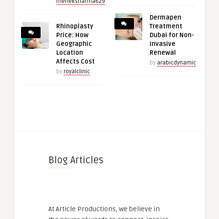
meheksharma629
Dermapen
Rhinoplasty
Treatment
Price: How
Dubai for Non-
Geographic
Invasive
Location
Renewal
Affects Cost
by
arabicdynamic
by
royalclinic
Blog Articles
At Article Productions, we believe in