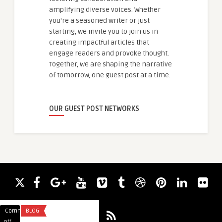
amplifying diverse voices. Whether
you're a seasoned writer or just
starting, we invite you to join us in
creating impactful articles that
engage readers and provoke thought.
Together, we are shaping the narrative
of tomorrow, one guest post at a time.
OUR GUEST POST NETWORKS
Comments
FITNESS
Comment
LI
on
on