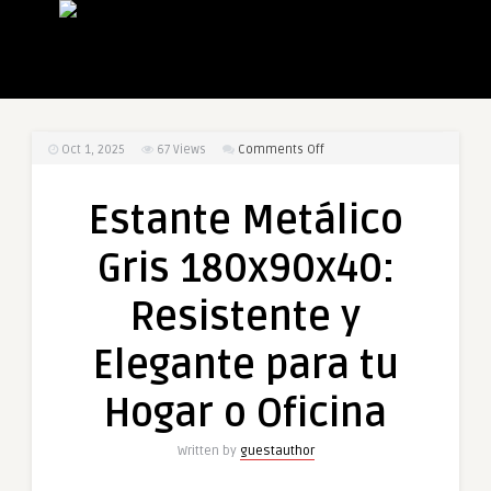
on
Oct 1, 2025
67
Views
Comments Off
Estante
Metálico
Estante Metálico
Gris
180x90x40:
Gris 180x90x40:
Resistente
y
Resistente y
Elegante
para
Elegante para tu
tu
Hogar
Hogar o Oficina
o
Oficina
Written by
guestauthor