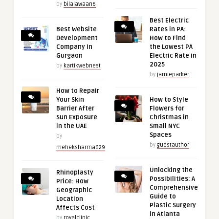
by
bilalawaan6
Best Electric
Best Website
Rates in PA:
Development
How to Find
Company in
the Lowest PA
Gurgaon
Electric Rate in
2025
by
kartikwebnest
by
jamieparker
How to Repair
Your Skin
How to Style
Barrier After
Flowers for
Sun Exposure
Christmas in
in the UAE
Small NYC
Spaces
by
by
guestauthor
meheksharma629
Unlocking the
Rhinoplasty
Possibilities: A
Price: How
Comprehensive
Geographic
Guide to
Location
Plastic Surgery
Affects Cost
in Atlanta
by
royalclinic