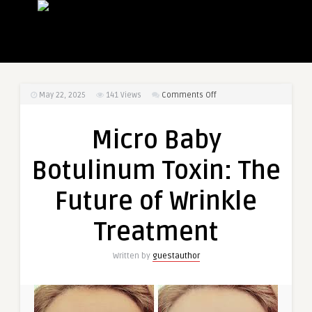
on
May 22, 2025
141
Views
Comments Off
Micro
Baby
Micro Baby
Botulinum
Toxin:
Botulinum Toxin: The
The
Future
Future of Wrinkle
of
Wrinkle
Treatment
Treatment
Written by
guestauthor