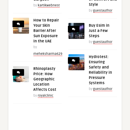
Style
by
kartikwebnest
by
guestauthor
How to Repair
Your Skin
Buy Esim in
Barrier After
Just a Few
Sun Exposure
Steps
in the UAE
by
guestauthor
by
meheksharma629
Hydrotest:
Ensuring
Safety and
Rhinoplasty
Reliability in
Price: How
Pressure
Geographic
Systems
Location
by
guestauthor
Affects Cost
by
royalclinic