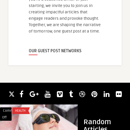
starting, we invite you to join us in
creating impactful articles that
engage readers and provoke thought.
Together, we are shaping the narrative
of tomorrow, one guest post at a time.
OUR GUEST POST NETWORKS
Comments
HEALTH
Comments
HEALTH & WELLNES
on
on
Off
Off
Random
Do
Doctor
Articles
Laser
Home