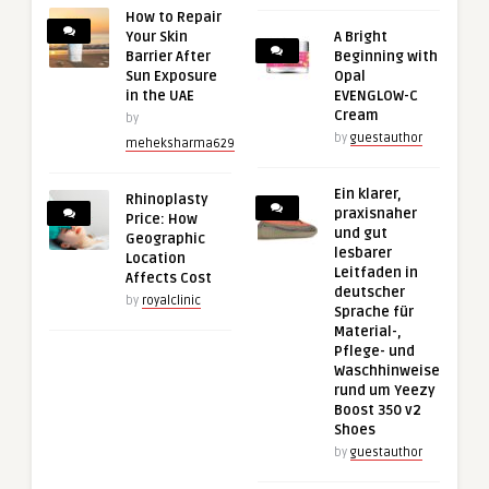
How to Repair
Your Skin
A Bright
Barrier After
Beginning with
Sun Exposure
Opal
in the UAE
EVENGLOW-C
Cream
by
by
guestauthor
meheksharma629
Ein klarer,
Rhinoplasty
praxisnaher
Price: How
und gut
Geographic
lesbarer
Location
Leitfaden in
Affects Cost
deutscher
by
royalclinic
Sprache für
Material-,
Pflege- und
Waschhinweise
rund um Yeezy
Boost 350 v2
Shoes
by
guestauthor