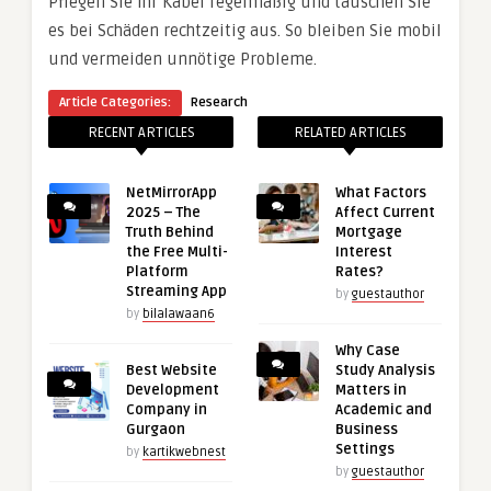
Pflegen Sie Ihr Kabel regelmäßig und tauschen Sie
es bei Schäden rechtzeitig aus. So bleiben Sie mobil
und vermeiden unnötige Probleme.
Article Categories:
Research
RECENT ARTICLES
RELATED ARTICLES
NetMirrorApp
What Factors
2025 – The
Affect Current
Truth Behind
Mortgage
the Free Multi-
Interest
Platform
Rates?
Streaming App
by
guestauthor
by
bilalawaan6
Why Case
Best Website
Study Analysis
Development
Matters in
Company in
Academic and
Gurgaon
Business
Settings
by
kartikwebnest
by
guestauthor