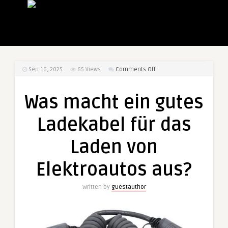
on
Sep 16, 2025
65
Views
Comments Off
Was
macht
Was macht ein gutes
ein
gutes
Ladekabel für das
Ladekabel
für
Laden von
das
Laden
Elektroautos aus?
von
Elektroautos
Written by
guestauthor
aus?