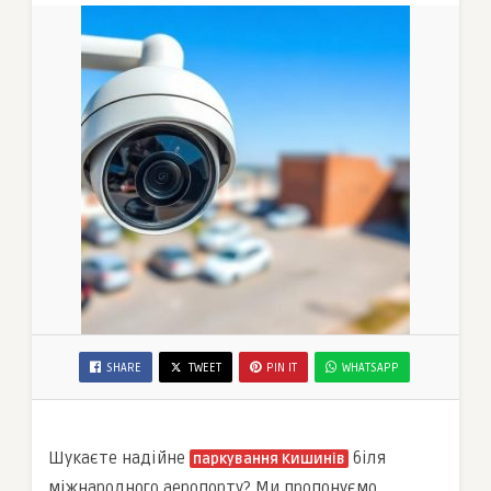
SHARE
TWEET
PIN IT
WHATSAPP
Шукаєте надійне
біля
паркування Кишинів
міжнародного аеропорту? Ми пропонуємо