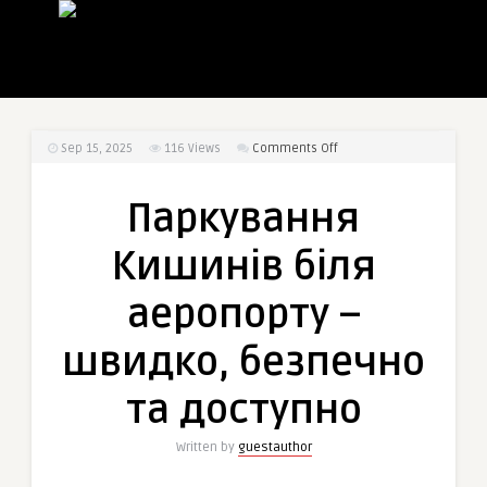
on
Sep 15, 2025
116
Views
Comments Off
Паркування
Кишинів
Паркування
біля
аеропорту
Кишинів біля
–
швидко,
аеропорту –
безпечно
та
швидко, безпечно
доступно
та доступно
Written by
guestauthor