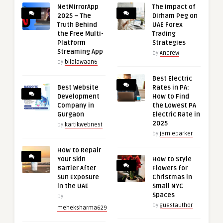
NetMirrorApp
The Impact of
2025 – The
Dirham Peg on
Truth Behind
UAE Forex
the Free Multi-
Trading
Platform
Strategies
Streaming App
by
Andrew
by
bilalawaan6
Best Electric
Best Website
Rates in PA:
Development
How to Find
Company in
the Lowest PA
Gurgaon
Electric Rate in
2025
by
kartikwebnest
by
jamieparker
How to Repair
Your Skin
How to Style
Barrier After
Flowers for
Sun Exposure
Christmas in
in the UAE
Small NYC
Spaces
by
by
guestauthor
meheksharma629