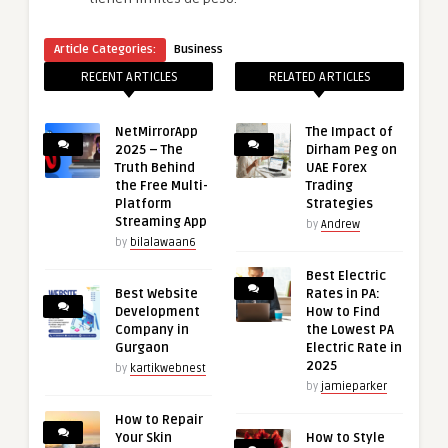
Article Categories:
Business
RECENT ARTICLES
RELATED ARTICLES
NetMirrorApp
The Impact of
2025 – The
Dirham Peg on
Truth Behind
UAE Forex
the Free Multi-
Trading
Platform
Strategies
Streaming App
by
Andrew
by
bilalawaan6
Best Electric
Best Website
Rates in PA:
Development
How to Find
Company in
the Lowest PA
Gurgaon
Electric Rate in
2025
by
kartikwebnest
by
jamieparker
How to Repair
Your Skin
How to Style