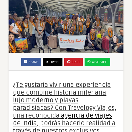
SHARE
TWEET
PIN IT
WHATSAPP
¿Te gustaría vivir una experiencia
que combine historia milenaria,
lujo moderno y playas
paradisíacas? Con Travelogy Viajes,
una reconocida
agencia de viajes
de India
, podrás hacerlo realidad a
través de nuestros exclusivos