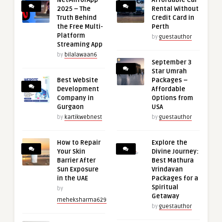
NetMirrorApp
Affordable Car
2025 – The
Rental Without
Truth Behind
Credit Card in
the Free Multi-
Perth
Platform
by
guestauthor
Streaming App
by
bilalawaan6
September 3
Star Umrah
Best Website
Packages –
Development
Affordable
Company in
Options from
Gurgaon
USA
by
kartikwebnest
by
guestauthor
How to Repair
Explore the
Your Skin
Divine Journey:
Barrier After
Best Mathura
Sun Exposure
Vrindavan
in the UAE
Packages for a
Spiritual
by
Getaway
meheksharma629
by
guestauthor