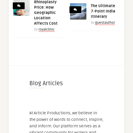
Rhinoplasty
The Ultimate
Price: How
7-Point India
Geographic
Itinerary
Location
by
guestauthor
Affects Cost
by
royalclinic
Blog Articles
At Article Productions, we believe in
the power of words to connect, inspire,
and inform. Our platform serves as a
vibrant community for writers and