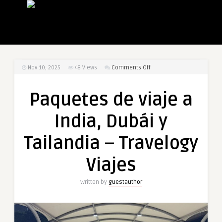
on
Nov 10, 2025
48
Views
Comments Off
Paquetes
de
Paquetes de viaje a
viaje
a
India, Dubái y
India,
Dubái
Tailandia – Travelogy
y
Tailandia
Viajes
–
Travelogy
Written by
guestauthor
Viajes